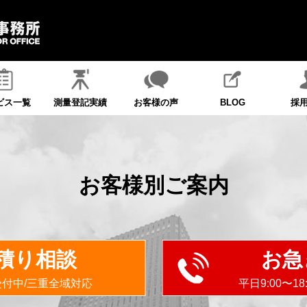
ビス一覧
測量登記実績
お客様の声
BLOG
採
お客様別ご案内
積り相談
お急
受付中/三重全域対応
平日9:00〜1