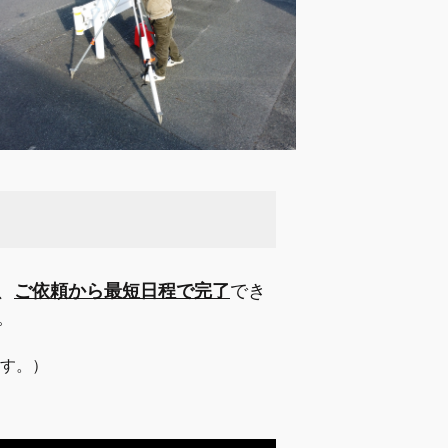
、
ご依頼から最短日程で完了
でき
。
ます。
）