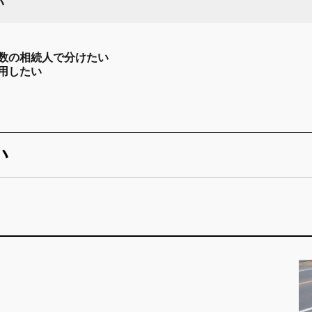
い
数の相続人で分けたい
用したい
い