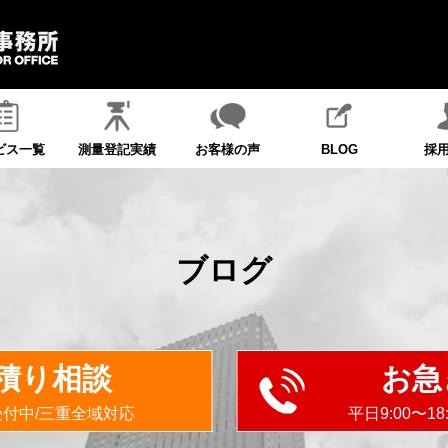
ビス一覧
測量登記実績
お客様の声
BLOG
採
ブログ
積り相談
お急
受付中/三重全域対応
平日9:00〜1