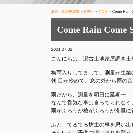
瀬古土地家屋調査士事務所
>
ブログ
>
Come Rain 
Come Rain Come S
2021.07.02
こんにちは、瀬古土地家屋調査士
梅雨入りしてまして、測量が生業
朝 目が冷めて、窓の外から雨の
雨だから、測量を明日に延期〜
なんて呑気な事は言ってられなく
雨がふろうが槍がふろうが測量に
ふと、てるてる坊主の事を思い出
そういえば子供の頃は晴れを願う