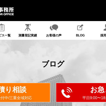
ビス一覧
測量登記実績
お客様の声
BLOG
採
ブログ
積り相談
お急
受付中/三重全域対応
平日9:00〜1