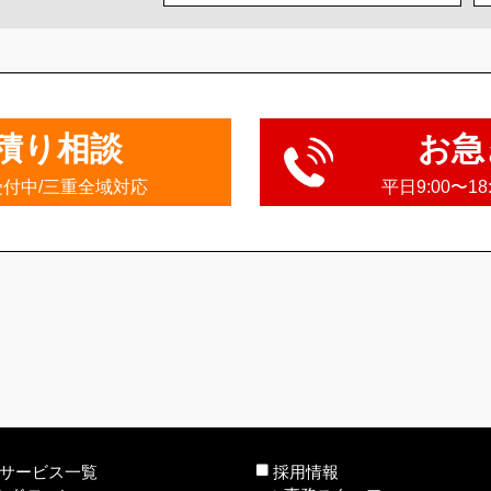
積り相談
お急
受付中/三重全域対応
平日9:00〜1
サービス一覧
採用情報