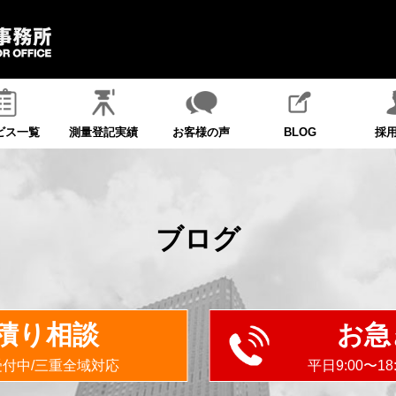
ビス一覧
測量登記実績
お客様の声
BLOG
採
ブログ
積り相談
お急
受付中/三重全域対応
平日9:00〜1