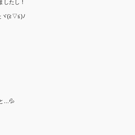
ましたし！
ヾ(≧▽≦)ﾉ
…💦