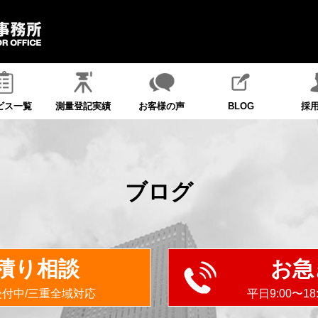
ビス一覧
測量登記実績
お客様の声
BLOG
採
ブログ
積り相談
お急
受付中/三重全域対応
平日9:00〜1